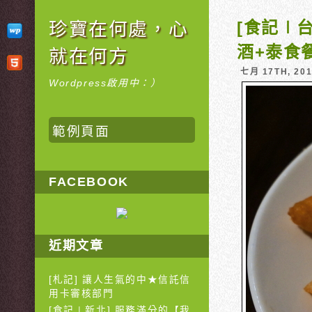
[食記∣
珍寶在何處，心
酒+泰食
就在何方
七月 17TH, 20
Wordpress啟用中：）
範例頁面
FACEBOOK
近期文章
[札記] 讓人生氣的中★信託信
用卡審核部門
[食記∣新北] 服務滿分的【我