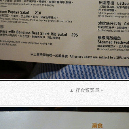
▲ 拌食類菜單。