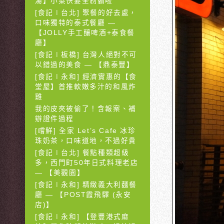
湯】小菜快要全制霸啦
[食記∣台北] 聚餐的好去處，
口味獨特的泰式餐廳 —
【JOLLY手工釀啤酒+泰食餐
廳】
[食記∣板橋] 台灣人絕對不可
以錯過的美食 — 【鼎泰豐】
[食記∣永和] 經濟實惠的【食
堂屋】首推軟嫩多汁的和風炸
雞
我的皮夾被偷了！含報案、補
辦證件過程
[嚐鮮] 全家 Let’s Cafe 冰珍
珠奶茶，口味道地，不過好貴
[食記∣台北] 餐點種類超級
多，西門町50年日式料理老店
— 【美觀園】
[食記∣永和] 精緻義大利麵餐
廳 — 【POST霞飛驛 (永安
店)】
[食記∣永和] 【登豐港式麻