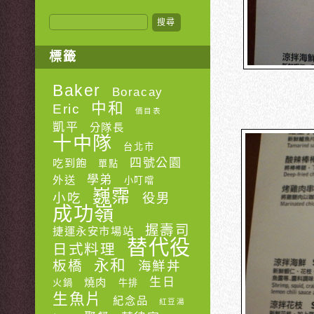
搜尋：
標籤
Baker
Boracay
中和
Eric
價目表
凱平
分隊長
十中隊
台北市
四號公園
吃到飽
單點
學弟
外送
小叮噹
巍霈
小吃
役男
成功嶺
握壽司
捷運永安市場站
替代役
日式料理
永和
板橋
海鮮丼
生日
燒肉
火鍋
牛排
生魚片
紀念品
紅豆湯