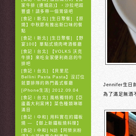
家牛排 (連城店)】，沙拉吧超
豐盛！請多帶一個胃袋吧
[食記∣新北] [生日聚餐] 【原
燒】中秋節有推出新口味的餐
點
[食記∣新北] [生日聚餐] 【野
宴100】單點式燒肉啤酒餐廳
[食記∣台北] 【VOLKS 沃克
牛排】來吃全家便利商店的牛
排吧
[食記∣台北] 【貝里尼
Bellini Pasta Pasta】沒訂位
就要排隊的熱門義式餐廳
Jennifer
[iPhone生活] 2012.09.04
為了滿足無酒不
[食記∣台北] 風格獨特的【亞
廬義大利窯烤】菜色種類琳瑯
滿目
[食記∣中和] 用料實在的鐵板
燒 — 【御上新鐵板燒料理】
[食記∣中和] N訪【阿榮米粉