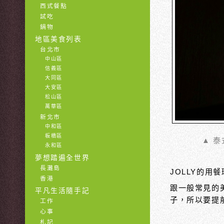
西式餐點
試吃
鍋物
地區美食列表
台北市
中山區
信義區
大同區
大安區
松山區
萬華區
新北市
中和區
板橋區
▲ 
永和區
夢想踏遍全世界
長灘島
JOLLY的
香港
跟一般常見的
平凡生活隨手記
子，所以要提
工作
心事
札記