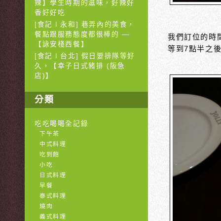
辣】學生時期的滋味，好辣好
香好好吃
[食記∣永和] 巷弄內的美食，
餐點跟服務態度都很棒的 —
我們訂位的時
【詠安棧西餐】
等到7點半之
[食記∣台北] 假日要排隊等好
久，【幸子日式豬排 (阪急
店)】
分類
吃吃喝喝全記錄
下午茶
中式料理
吃到飽
小吃
日式料理
早餐
泰式料理
燒肉
義式料理