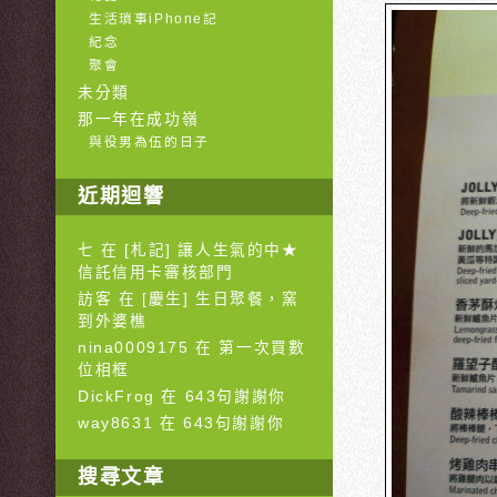
生活瑣事iPhone記
紀念
聚會
未分類
那一年在成功嶺
與役男為伍的日子
近期迴響
七 在
[札記] 讓人生氣的中★
信託信用卡審核部門
訪客 在
[慶生] 生日聚餐，窯
到外婆樵
nina0009175 在
第一次買數
位相框
DickFrog 在
643句謝謝你
way8631 在
643句謝謝你
搜尋文章