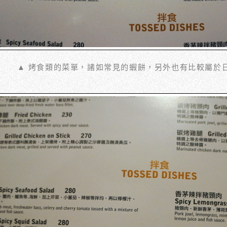
▲ 烤食類的菜單，諸如常見的蝦餅，另外也有比較屬於