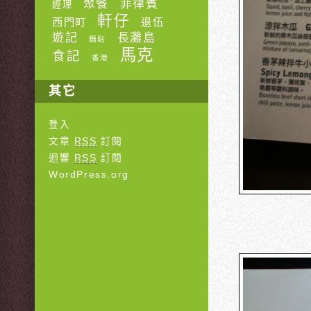
聚餐
菲律賓
經理
軒仔
西門町
退伍
遊記
長灘島
鍋貼
馬克
食記
香港
其它
登入
文章
RSS
訂閱
迴響
RSS
訂閱
WordPress.org